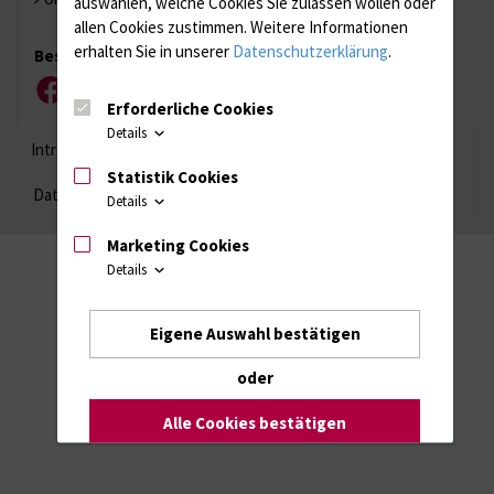
auswählen, welche Cookies Sie zulassen wollen oder
allen Cookies zustimmen. Weitere Informationen
erhalten Sie in unserer
Datenschutzerklärung
.
Besuchen Sie uns
Facebook
Instagram
YouTube
LinkedIn
Xing
Erforderliche Cookies
Details
Intranet
Login (für Studenten)
Impressum
Statistik Cookies
Datenschutzhinweise
Barrierefreiheit
Details
Marketing Cookies
Details
Eigene Auswahl bestätigen
oder
Alle Cookies bestätigen